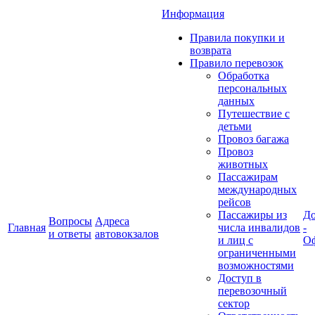
Информация
Правила покупки и
возврата
Правило перевозок
Обработка
персональных
данных
Путешествие с
детьми
Провоз багажа
Провоз
животных
Пассажирам
международных
рейсов
Пассажиры из
До
Вопросы
Адреса
Главная
числа инвалидов
-
и ответы
автовокзалов
и лиц с
Оф
ограниченными
возможностями
Доступ в
перевозочный
сектор