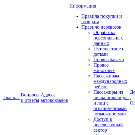
Информация
Правила покупки и
возврата
Правило перевозок
Обработка
персональных
данных
Путешествие с
детьми
Провоз багажа
Провоз
животных
Пассажирам
международных
рейсов
Пассажиры из
До
Вопросы
Адреса
Главная
числа инвалидов
-
и ответы
автовокзалов
и лиц с
Оф
ограниченными
возможностями
Доступ в
перевозочный
сектор