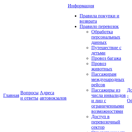
Информация
Правила покупки и
возврата
Правило перевозок
Обработка
персональных
данных
Путешествие с
детьми
Провоз багажа
Провоз
животных
Пассажирам
международных
рейсов
Пассажиры из
До
Вопросы
Адреса
Главная
числа инвалидов
-
и ответы
автовокзалов
и лиц с
Оф
ограниченными
возможностями
Доступ в
перевозочный
сектор