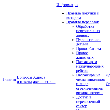
Информация
Правила покупки и
возврата
Правило перевозок
Обработка
персональных
данных
Путешествие с
детьми
Провоз багажа
Провоз
животных
Пассажирам
международных
рейсов
Пассажиры из
До
Вопросы
Адреса
Главная
числа инвалидов
-
и ответы
автовокзалов
и лиц с
Оф
ограниченными
возможностями
Доступ в
перевозочный
сектор