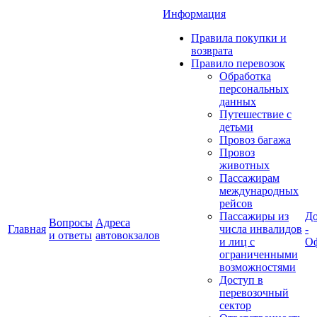
Информация
Правила покупки и
возврата
Правило перевозок
Обработка
персональных
данных
Путешествие с
детьми
Провоз багажа
Провоз
животных
Пассажирам
международных
рейсов
Пассажиры из
До
Вопросы
Адреса
Главная
числа инвалидов
-
и ответы
автовокзалов
и лиц с
Оф
ограниченными
возможностями
Доступ в
перевозочный
сектор