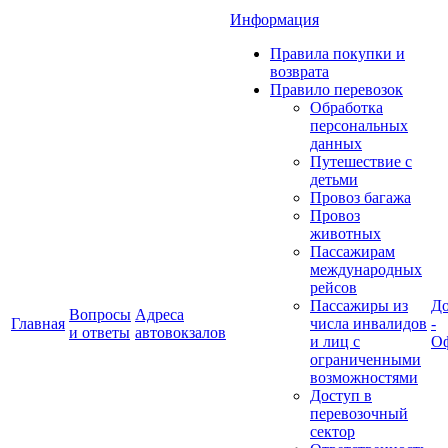
Информация
Правила покупки и
возврата
Правило перевозок
Обработка
персональных
данных
Путешествие с
детьми
Провоз багажа
Провоз
животных
Пассажирам
международных
рейсов
Пассажиры из
До
Вопросы
Адреса
Главная
числа инвалидов
-
и ответы
автовокзалов
и лиц с
Оф
ограниченными
возможностями
Доступ в
перевозочный
сектор