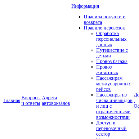
Информация
Правила покупки и
возврата
Правило перевозок
Обработка
персональных
данных
Путешествие с
детьми
Провоз багажа
Провоз
животных
Пассажирам
международных
рейсов
Пассажиры из
До
Вопросы
Адреса
Главная
числа инвалидов
-
и ответы
автовокзалов
и лиц с
Оф
ограниченными
возможностями
Доступ в
перевозочный
сектор