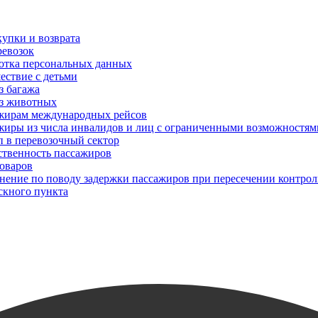
упки и возврата
ревозок
отка персональных данных
ествие с детьми
з багажа
з животных
жирам международных рейсов
жиры из числа инвалидов и лиц с ограниченными возможностям
п в перевозочный сектор
ственность пассажиров
товаров
снение по поводу задержки пассажиров при пересечении контрол
скного пункта