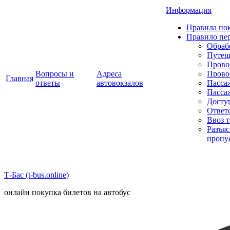
Информация
Правила пок
Правило пе
Обраб
Путеш
Прово
Вопросы и
Адреса
Прово
Главная
ответы
автовокзалов
Пасса
Пасса
Досту
Ответ
Ввоз 
Разъя
пропу
Т-Бас (t-bus.online)
онлайн покупка билетов на автобус