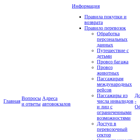
Информация
Правила покупки и
возврата
Правило перевозок
Обработка
персональных
данных
Путешествие с
детьми
Провоз багажа
Провоз
животных
Пассажирам
международных
рейсов
Пассажиры из
До
Вопросы
Адреса
Главная
числа инвалидов
-
и ответы
автовокзалов
и лиц с
Оф
ограниченными
возможностями
Доступ в
перевозочный
сектор