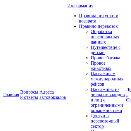
Информация
Правила покупки и
возврата
Правило перевозок
Обработка
персональных
данных
Путешествие с
детьми
Провоз багажа
Провоз
животных
Пассажирам
международных
рейсов
Пассажиры из
До
Вопросы
Адреса
Главная
числа инвалидов
-
и ответы
автовокзалов
и лиц с
Оф
ограниченными
возможностями
Доступ в
перевозочный
сектор