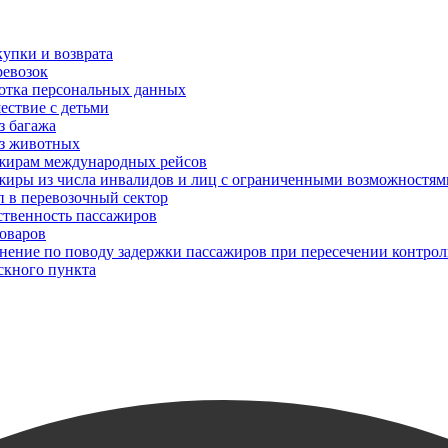
упки и возврата
ревозок
отка персональных данных
ествие с детьми
з багажа
з животных
жирам международных рейсов
жиры из числа инвалидов и лиц с ограниченными возможностям
п в перевозочный сектор
ственность пассажиров
товаров
снение по поводу задержки пассажиров при пересечении контрол
скного пункта