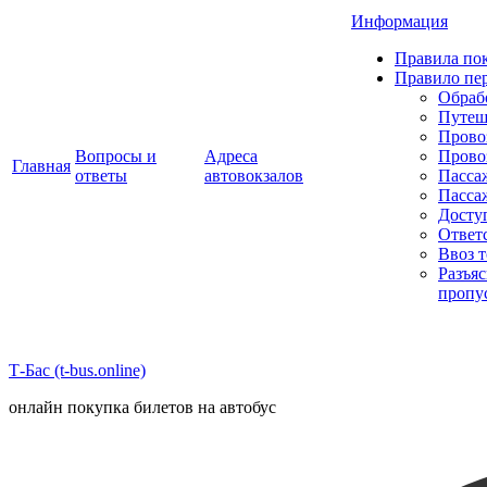
Информация
Правила пок
Правило пе
Обраб
Путеш
Прово
Вопросы и
Адреса
Прово
Главная
ответы
автовокзалов
Пасса
Пасса
Досту
Ответ
Ввоз 
Разъя
пропу
Т-Бас (t-bus.online)
онлайн покупка билетов на автобус