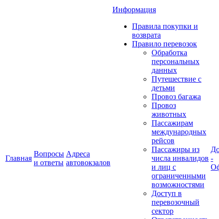
Информация
Правила покупки и
возврата
Правило перевозок
Обработка
персональных
данных
Путешествие с
детьми
Провоз багажа
Провоз
животных
Пассажирам
международных
рейсов
Пассажиры из
До
Вопросы
Адреса
Главная
числа инвалидов
-
и ответы
автовокзалов
и лиц с
Оф
ограниченными
возможностями
Доступ в
перевозочный
сектор