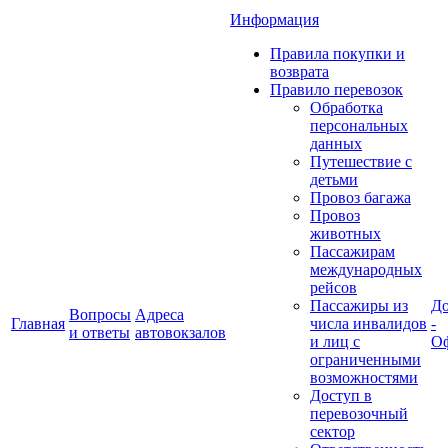
Информация
Правила покупки и
возврата
Правило перевозок
Обработка
персональных
данных
Путешествие с
детьми
Провоз багажа
Провоз
животных
Пассажирам
международных
рейсов
Пассажиры из
До
Вопросы
Адреса
Главная
числа инвалидов
-
и ответы
автовокзалов
и лиц с
Оф
ограниченными
возможностями
Доступ в
перевозочный
сектор