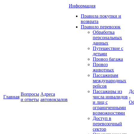
Информация
Правила покупки и
возврата
Правило перевозок
Обработка
персональных
данных
Путешествие с
детьми
Провоз багажа
Провоз
животных
Пассажирам
международных
рейсов
Пассажиры из
До
Вопросы
Адреса
Главная
числа инвалидов
-
и ответы
автовокзалов
и лиц с
Оф
ограниченными
возможностями
Доступ в
перевозочный
сектор