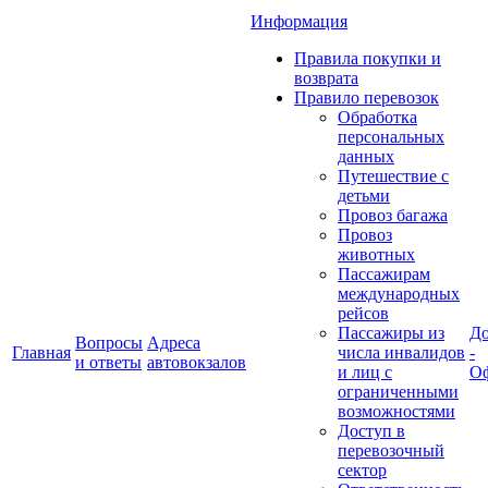
Информация
Правила покупки и
возврата
Правило перевозок
Обработка
персональных
данных
Путешествие с
детьми
Провоз багажа
Провоз
животных
Пассажирам
международных
рейсов
Пассажиры из
До
Вопросы
Адреса
Главная
числа инвалидов
-
и ответы
автовокзалов
и лиц с
Оф
ограниченными
возможностями
Доступ в
перевозочный
сектор