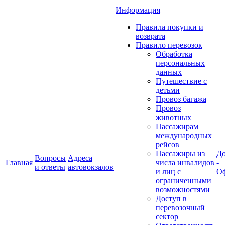
Информация
Правила покупки и
возврата
Правило перевозок
Обработка
персональных
данных
Путешествие с
детьми
Провоз багажа
Провоз
животных
Пассажирам
международных
рейсов
Пассажиры из
До
Вопросы
Адреса
Главная
числа инвалидов
-
и ответы
автовокзалов
и лиц с
Оф
ограниченными
возможностями
Доступ в
перевозочный
сектор