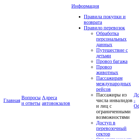
Информация
Правила покупки и
возврата
Правило перевозок
Обработка
персональных
данных
Путешествие с
детьми
Провоз багажа
Провоз
животных
Пассажирам
международных
рейсов
Пассажиры из
До
Вопросы
Адреса
Главная
числа инвалидов
-
и ответы
автовокзалов
и лиц с
Оф
ограниченными
возможностями
Доступ в
перевозочный
сектор