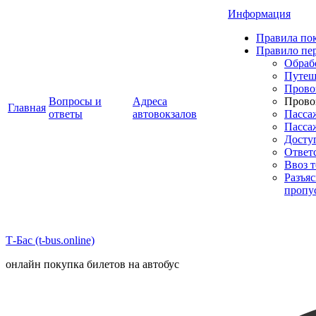
Информация
Правила пок
Правило пе
Обраб
Путеш
Прово
Вопросы и
Адреса
Прово
Главная
ответы
автовокзалов
Пасса
Пасса
Досту
Ответ
Ввоз 
Разъя
пропу
Т-Бас (t-bus.online)
онлайн покупка билетов на автобус