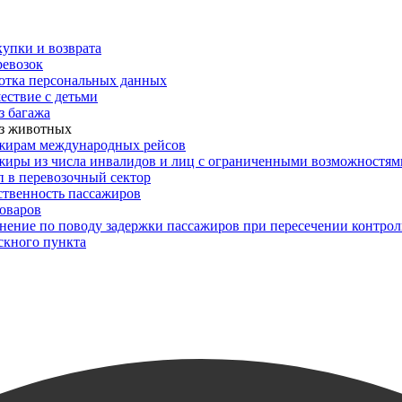
упки и возврата
ревозок
отка персональных данных
ествие с детьми
з багажа
з животных
жирам международных рейсов
жиры из числа инвалидов и лиц с ограниченными возможностям
п в перевозочный сектор
ственность пассажиров
товаров
снение по поводу задержки пассажиров при пересечении контрол
скного пункта