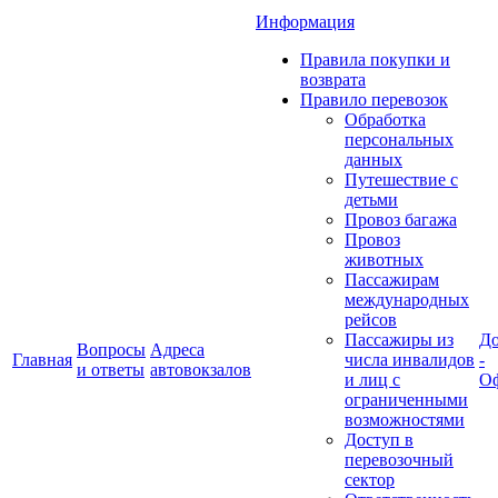
Информация
Правила покупки и
возврата
Правило перевозок
Обработка
персональных
данных
Путешествие с
детьми
Провоз багажа
Провоз
животных
Пассажирам
международных
рейсов
Пассажиры из
До
Вопросы
Адреса
Главная
числа инвалидов
-
и ответы
автовокзалов
и лиц с
Оф
ограниченными
возможностями
Доступ в
перевозочный
сектор