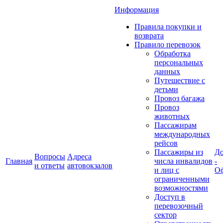
Информация
Правила покупки и
возврата
Правило перевозок
Обработка
персональных
данных
Путешествие с
детьми
Провоз багажа
Провоз
животных
Пассажирам
международных
рейсов
Пассажиры из
До
Вопросы
Адреса
Главная
числа инвалидов
-
и ответы
автовокзалов
и лиц с
Оф
ограниченными
возможностями
Доступ в
перевозочный
сектор