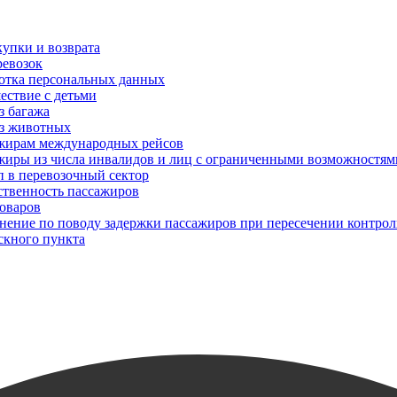
упки и возврата
ревозок
отка персональных данных
ествие с детьми
з багажа
з животных
жирам международных рейсов
жиры из числа инвалидов и лиц с ограниченными возможностям
п в перевозочный сектор
ственность пассажиров
товаров
снение по поводу задержки пассажиров при пересечении контрол
скного пункта