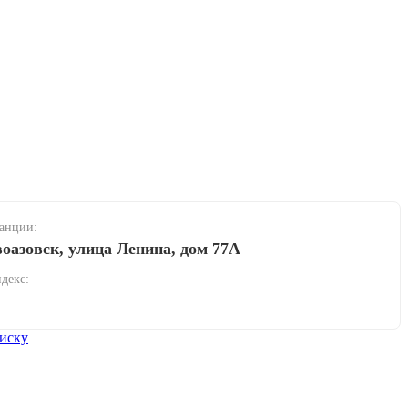
танции:
воазовск, улица Ленина, дом 77А
декс:
иску