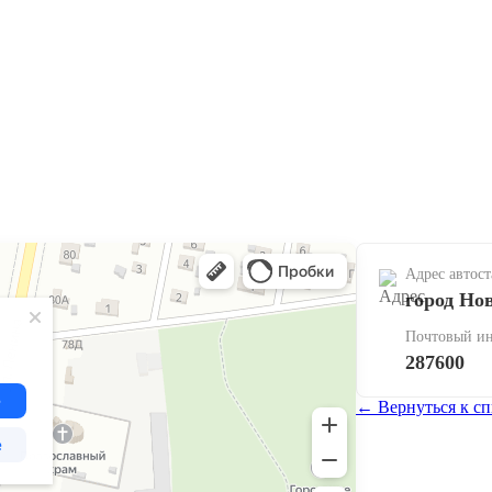
Адрес автос
город Но
Почтовый ин
287600
← Вернуться к сп