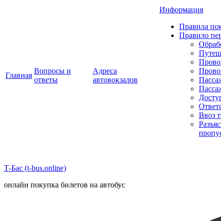
Информация
Правила пок
Правило пе
Обраб
Путеш
Прово
Вопросы и
Адреса
Прово
Главная
ответы
автовокзалов
Пасса
Пасса
Досту
Ответ
Ввоз 
Разъя
пропу
Т-Бас (t-bus.online)
онлайн покупка билетов на автобус