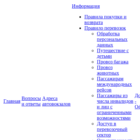
Информация
Правила покупки и
возврата
Правило перевозок
Обработка
персональных
данных
Путешествие с
детьми
Провоз багажа
Провоз
животных
Пассажирам
международных
рейсов
Пассажиры из
До
Вопросы
Адреса
Главная
числа инвалидов
-
и ответы
автовокзалов
и лиц с
Оф
ограниченными
возможностями
Доступ в
перевозочный
сектор