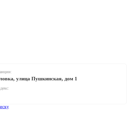
танции:
рловка, улица Пушкинская, дом 1
декс:
иску