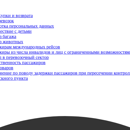
упки и возврата
ревозок
отка персональных данных
ествие с детьми
з багажа
з животных
жирам международных рейсов
жиры из числа инвалидов и лиц с ограниченными возможностям
п в перевозочный сектор
ственность пассажиров
товаров
снение по поводу задержки пассажиров при пересечении контрол
скного пункта