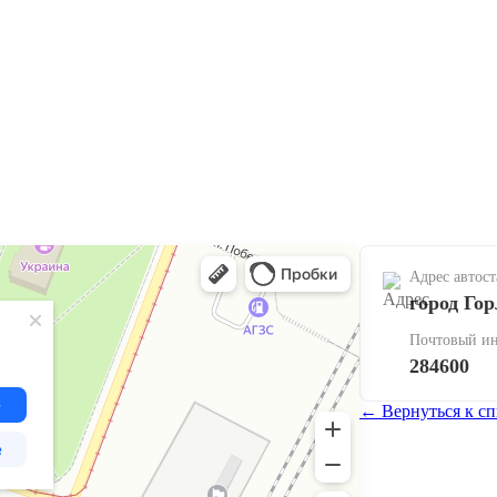
Адрес автос
город Го
Почтовый ин
284600
← Вернуться к сп