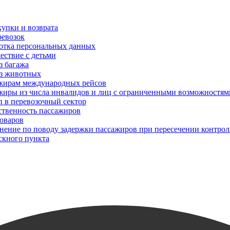
упки и возврата
ревозок
отка персональных данных
ествие с детьми
з багажа
з животных
жирам международных рейсов
жиры из числа инвалидов и лиц с ограниченными возможностям
п в перевозочный сектор
ственность пассажиров
товаров
снение по поводу задержки пассажиров при пересечении контрол
скного пункта