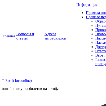
Информация
Правила пок
Правило пе
Обраб
Путеш
Прово
Вопросы и
Адреса
Прово
Главная
ответы
автовокзалов
Пасса
Пасса
Досту
Ответ
Ввоз 
Разъя
пропу
Т-Бас (t-bus.online)
онлайн покупка билетов на автобус