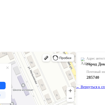
Адрес автос
город Док
Почтовый ин
285740
← Вернуться к сп