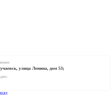
танции:
учаевск, улица Ленина, дом 53;
декс:
иску