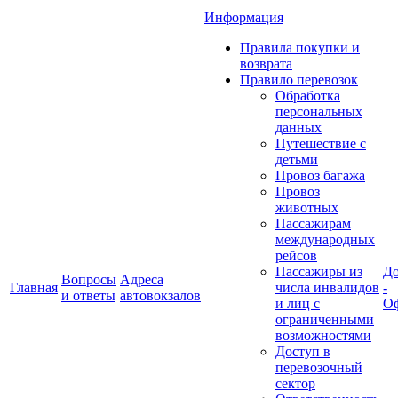
Информация
Правила покупки и
возврата
Правило перевозок
Обработка
персональных
данных
Путешествие с
детьми
Провоз багажа
Провоз
животных
Пассажирам
международных
рейсов
Пассажиры из
До
Вопросы
Адреса
Главная
числа инвалидов
-
и ответы
автовокзалов
и лиц с
Оф
ограниченными
возможностями
Доступ в
перевозочный
сектор